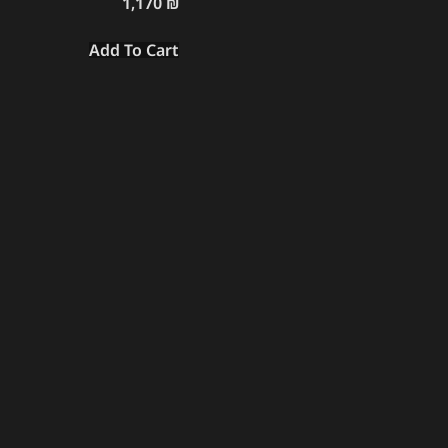
1,170
₪
Add To Cart