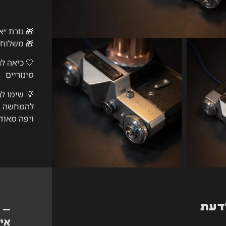
🎁 נורת ״א
🎁 משלוח 
🤍 כיאה לג
מינוריים
💡
שימו לב
להמחשה בל
ויפה מאוד)
יש לכם שא
דעת
אי