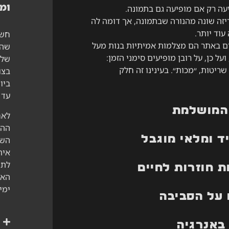
ומ
עה רק אם מופיעה גם בתמונה.
יזה שונה מהנורה שבתמונה, אך דומה לה
עוד יותר.
חשו
ם באתר הם מצלמות אמיתיות בנות מעל
שהמ
נה, ועל כן, על רובן מופיעים סימני הזמן:
שלכ
ריטות, ״מכות״. בעינינו זה חלק
בצו
ביו
עד 
המושלמת
לאח
ההז
ד ומלאי מוגבל
השי
אית
לתי
 חוזרות לחיים
ימי
על הסביבה
באנרגיה