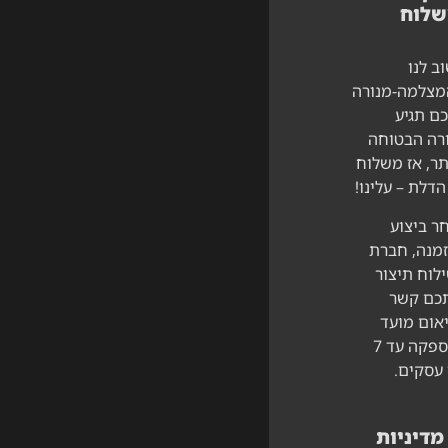
שלוח
ב לנו
צלמה-מנורה
ם תגיע
רה הבטוחה
תר, אז משלוח
הדלת – עלינו!
ר ביצוע
מנה, חברת
לוח תיצור
כם קשר
אום מועד
האספקה עד 7
 עסקים.
מדיניות