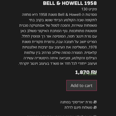
Bell & Howell 1958
מק״ט 130
מסרטת ה-Bell & Howell משנת 1958 היא מחווה
לתקופה שבה הקולנוע הביתי שגשג בקרב בתי
משפחות עשירות, והפכה לסמל של אסתטיקה מכנית
ופשטות מתוחכמת. גוף המתכת האיקוני משולב כאן
עם נורת וינטג' חמה, המוסיפה אור רך ומזמין לחלל.
הפריט יושב על חצובה עבה, גרמנית מקורית משנת
1978, המשלימה את העיצוב עם יציבות ואלגנטיות
קלאסית. המנורה מהווה שילוב מרהיב בין עולמות
הצילום והקולנוע, ומביאה איתה היסטוריה עשירה
ועיצוב ייחודי לכל חדר או משרד בעיצוב וינטג' יוקרתי.
1,870
₪
In stock
Add to cart
🎁 נורת ״אדיסון״ במתנה
🎁 משלוח חינם לדלת