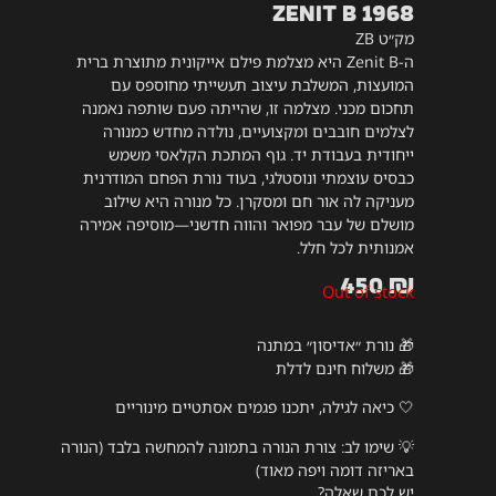
Zenit B 1968
מק״ט ZB
ה-Zenit B היא מצלמת פילם אייקונית מתוצרת ברית
המועצות, המשלבת עיצוב תעשייתי מחוספס עם
תחכום מכני. מצלמה זו, שהייתה פעם שותפה נאמנה
לצלמים חובבים ומקצועיים, נולדה מחדש כמנורה
ייחודית בעבודת יד. גוף המתכת הקלאסי משמש
כבסיס עוצמתי ונוסטלגי, בעוד נורת הפחם המודרנית
מעניקה לה אור חם ומסקרן. כל מנורה היא שילוב
מושלם של עבר מפואר והווה חדשני—מוסיפה אמירה
אמנותית לכל חלל.
450
₪
Out of stock
🎁 נורת ״אדיסון״ במתנה
🎁 משלוח חינם לדלת
🤍 כיאה לגילה, יתכנו פגמים אסתטיים מינוריים
💡
שימו לב: צורת הנורה בתמונה להמחשה בלבד (הנורה
באריזה דומה ויפה מאוד)
יש לכם שאלה?