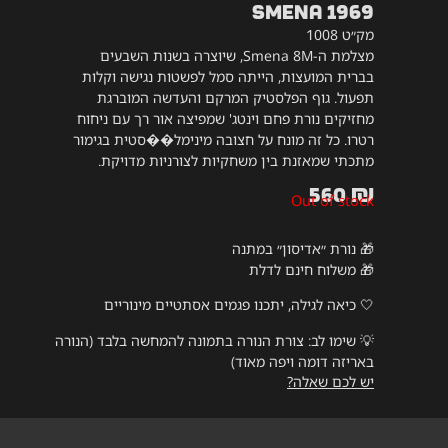
SMENA 1969
מק״ט 1008
מצלמת ה-Smena 8M, שיוצרה בשנות השבעים
בברית המועצות, הייתה סמל לפשטות נגישה וקלות
תפעול. גוף הפלסטיק המרקם והעדשה המוברגת
מחזיקים נורת פחם וינטג' שמפיצה אור רך עם ניחוח
רטרו. כל זה מונח על חצובה מינימל��סטית בגימור
מתכתי שמאזנת בין משחקיות לצורניות מדויקת.
560
₪
Out of stock
🎁 נורת ״אדיסון״ במתנה
🎁 משלוח חינם לדלת
🤍 כיאה לגילה, יתכנו פגמים אסתטיים מינוריים
💡
שימו לב: צורת הנורה בתמונה להמחשה בלבד (הנורה
באריזה דומה ויפה מאוד)
יש לכם שאלה?