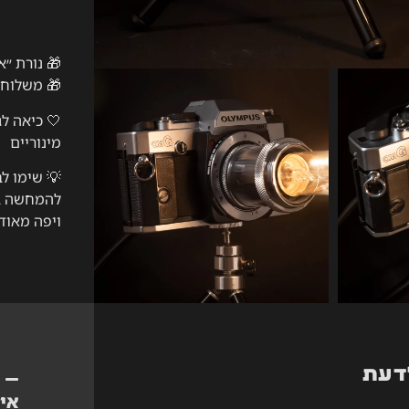
🎁 נורת ״א
🎁 משלוח 
🤍 כיאה לג
מינוריים
💡
שימו לב
להמחשה בל
ויפה מאוד)
יש לכם שא
דעת
אי