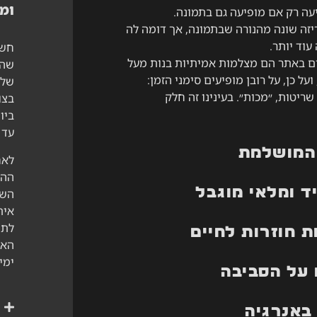
ומ
עה רק אם מופיעה גם בתמונה.
יזה שונה מהנורה שבתמונה, אך דומה לה
עוד יותר.
חשו
ם באתר הם מצלמות אמיתיות בנות מעל
שהמ
נה, ועל כן, על רובן מופיעים סימני הזמן:
שלכ
ריטות, ״מכות״. בעינינו זה חלק
בצו
ביו
עד 
המושלמת
לאח
ההז
ד ומלאי מוגבל
השי
אית
לתי
 חוזרות לחיים
ימי
על הסביבה
באנרגיה