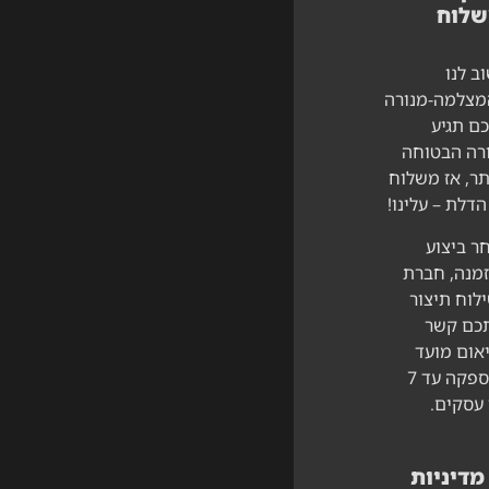
שלוח
ב לנו
צלמה-מנורה
ם תגיע
רה הבטוחה
תר, אז משלוח
הדלת – עלינו!
ר ביצוע
מנה, חברת
לוח תיצור
כם קשר
אום מועד
האספקה עד 7
 עסקים.
מדיניות