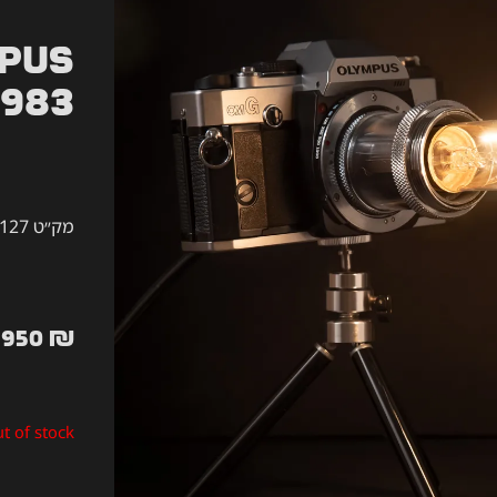
pus
1983
מק״ט 127
950
₪
t of stock