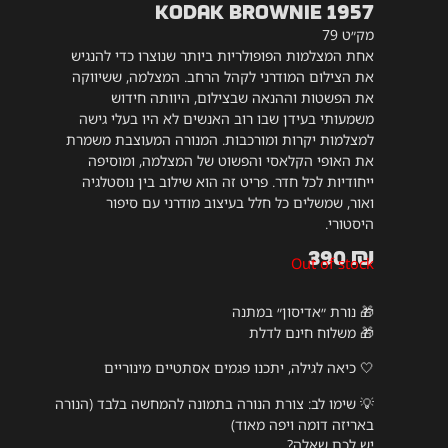
Kodak Brownie 1957
מק״ט 79
אחת המצלמות הפופולריות ביותר שנוצרו כדי להנגיש
את הצילום המודרני לקהל הרחב. המצלמה, ששיווקה
את הפשטות וההנאה שבצילום, היוותה חידוש
משמעותי בעידן שבו רוב האנשים לא היו בעלי גישה
למצלמות יקרות ומורכבות. המנורה המעוצבת משמרת
את האופי הקלאסי והפשוט של המצלמה, ומוסיפה
ייחודיות לכל חדר. פריט זה הוא שילוב בין נוסטלגיה
ואור, שמשלים כל חלל בעיצוב מודרני עם סיפור
היסטורי.
390
₪
Out of stock
🎁 נורת ״אדיסון״ במתנה
🎁 משלוח חינם לדלת
🤍 כיאה לגילה, יתכנו פגמים אסתטיים מינוריים
💡
שימו לב: צורת הנורה בתמונה להמחשה בלבד (הנורה
באריזה דומה ויפה מאוד)
יש לכם שאלה?