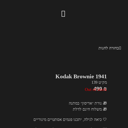
Kodak Brownie 1941
בחזרה לחנות
Kodak Brownie 1941
מק״ט 139
490
₪
Out of stock
🎁 נורת ״אדיסון״ במתנה
🎁 משלוח חינם לדלת
🤍 כיאה לגילה, יתכנו פגמים אסתטיים מינוריים