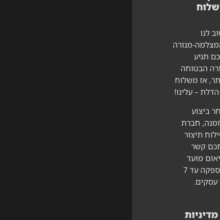
שלוח
ב לנו
צלמה-מנורה
ם תגיע
רה הבטוחה
תר, אז משלוח
הדלת – עלינו!
ר ביצוע
מנה, חברת
לוח תיצור
כם קשר
אום מועד
האספקה עד 7
 עסקים.
מדיניות