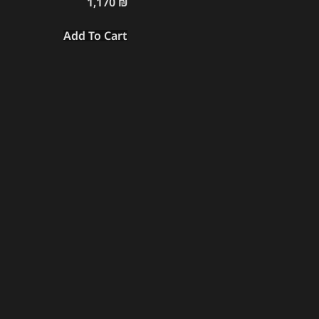
1,170
₪
Add To Cart