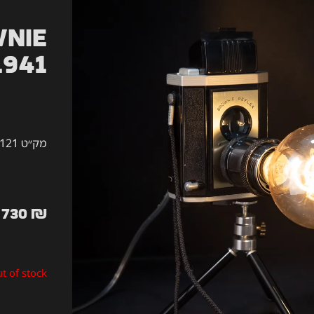
nie
1941
מק״ט 121
730
₪
t of stock