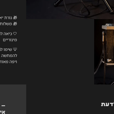
🎁 נורת ״א
🎁 משלוח 
🤍 כיאה לג
מינוריים
💡
שימו לב
להמחשה בל
ויפה מאוד)
יש לכם שא
דעת
אי