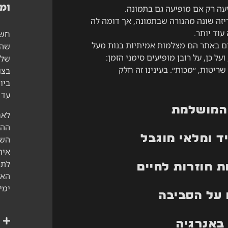
ומ
עה רק אם מופיעה גם בתמונה.
יזה שונה מהנורה שבתמונה, אך דומה לה
עוד יותר.
חשו
ם באתר הם מצלמות אמיתיות בנות מעל
שהמ
נה, ועל כן, על רובן מופיעים סימני הזמן:
שלכ
ריטות, ״מכות״. בעינינו זה חלק
בצו
ביו
עד 
המושלמת
לאח
ההז
ד ומלאי מוגבל
השי
אית
לתי
 חוזרות לחיים
ימי
על הסביבה
באנרגיה