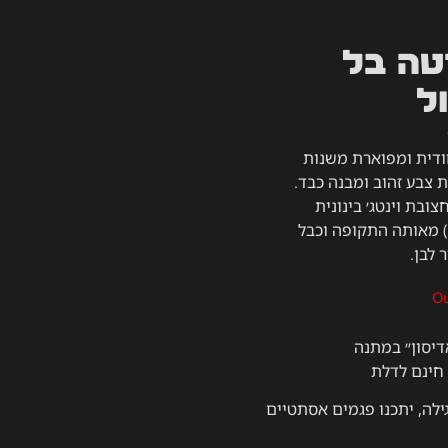
ה בל
ל
דית ומפוארת משנות
בעלת צבע זהוב ומבנה כבד.
צובת וינטג׳ בינונית
 ס״מ) מאותה התקופה וכבל
 לבן.
Ou
דיסון״ במתנה
חינם לדלת
ילה, יתכנו פגמים אסתטיים