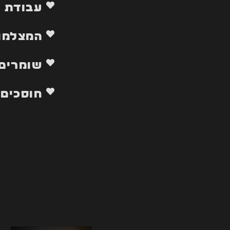
עבודת י
המצלמות
שומרים 
חוסכים 