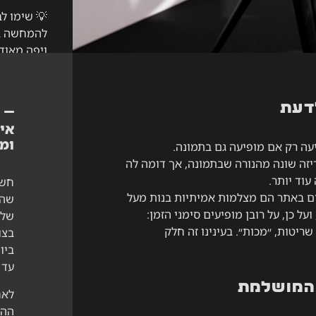
💡
שימו לב
להמחשה בל
ויפה מאוד)
יש לכם שא
דעת
אי
ומ
עה רק אם מופיעה גם בתמונה.
יזה שונה מהנורה שבתמונה, אך דומה לה
עוד יותר.
חשו
ם באתר הם מצלמות אמיתיות בנות מעל
שהמ
נה, ועל כן, על רובן מופיעים סימני הזמן:
שלכ
ריטות, ״מכות״. בעינינו זה חלק
בצו
ביו
עד 
המושלמת
לאח
ההז