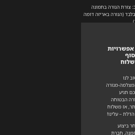
: צורת הנורה בתמונה
בד (הנורה באריזה דומה
לה?
אפשרויות
סוף
שלוח
ב לנו
צלמה-מנורה
ם תגיע
רה הבטוחה
תר, אז משלוח
הדלת – עלינו!
ר ביצוע
מנה, חברת