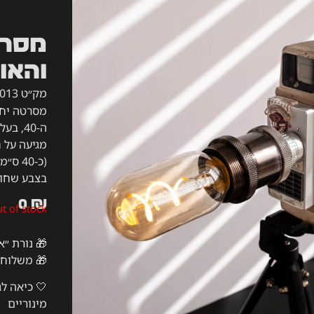
מסרט
והאוו
מק״ט 013
מסרטה יחו
ה-40, 
מגיעה על ח
(כ-40
בצבע שחור
0
₪
t of stock
🎁 נורת ״א
🎁 משלוח 
🤍 כיאה לג
מינוריים