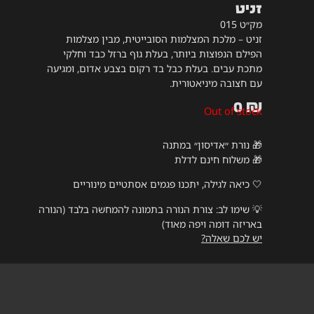
זניט
מק״ט 015
זניט – מלכת המצלמות הסובייטית, מבין מצלמות
הפילם הנפוצות ביותר, בעלת גוף ברזל כבד וחלקי
מתכת עבים. בעלת כבל בד רקום בצבע אדום, ומגיעה
עם חצובה מיניאטורית.
0
₪
Out of stock
🎁 נורת ״אדיסון״ במתנה
🎁 משלוח חינם לדלת
🤍 כיאה לגילה, יתכנו פגמים אסתטיים מינוריים
💡
שימו לב: צורת הנורה בתמונה להמחשה בלבד (הנורה
באריזה דומה ויפה מאוד)
יש לכם שאלה?