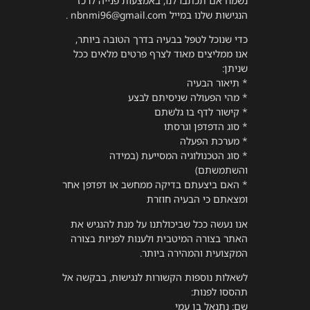
נשמח אם תכתבו לנו, באמצעות פנייה לרכז
הנגישות שלנו במייל nbnmi96@gmail.com .
כדי שנוכל לטפל בבעיה בדרך הטובה ביותר,
אנו ממליצים מאוד לצרף פרטים מלאים ככל
שניתן:
* תיאור הבעיה
* מהי הפעולה שניסיתם לבצע
* קישור לדף בו גלשתם
* סוג הדפדפן וגרסתו
* מערכת הפעלה
* סוג הטכנולוגיה המסייעת (במידה
והשתמשתם)
* האם ביצעתם בדיקה ממחשב או דפדפן אחר
ומצאתם כי הבעיה חוזרת
אנו נעשה ככל שביכולתנו על מנת להנגיש את
האתר בצורה המיטבית ולענות לפניות בצורה
המקצועית והמהירה ביותר.
לשאלות נוספות הקשורות לנגישות, בבקשה אל
תהססו לפנות:
שם: נתנאל בן עמי