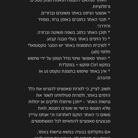
ורזולוציות.
* אמצעי הניווט באתר פשוטים וברורים.
* תכני האתר כתובים באופן ברור, מסודר
והיררכי.
* תוכן האתר כתוב בשפה פשוטה וברורה.
* כל הדפים באתר בעלי מבנה קבוע.
* למרבית התמונות באתר יש הסבר טקסטואלי
חלופי (alt).
* האתר מאפשר שינוי גודל הגופן על ידי שימוש
במקש Ctrl ומקש + במקלדת
* אין באתר שימוש בתצוגת טקסט נע או
מהבהב.
חשוב לציין, כי למרות מאמצינו להנגיש את כלל
הדפים באתר, ולמרות פעילותינו לשפר את
נגישות האתר – ייתכן שיתגלו חלקים או יכולות
שלא הונגשו כראוי או שטרם הונגשו, וזאת
משום כי האתר הוקם לאחרונה וכי אנחנו עדיין
מבצעים מאמצים להתאימו לכל המשתמשים.
אם נתקלתם בבעיה בנושא נגישות באתר,